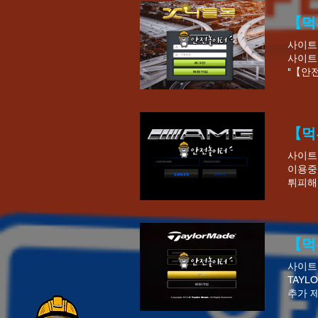
【먹
사이트명
사이트
"【안
게 최선을 다
【먹
사이트명
이용중
튀피해
해가 발생하
사이트명
TAY
추가 
속하고 정