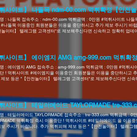
튀사이트】 나들목 ndm-00.com 먹튀확정【안전
 : 나들목 접속주소 : ndm-00.com 먹튀금액 : 0만원 #먹튀사이트 나
 #나들목 이용중인 회원분들은 이용을 중단하시고 추가 제보 주시기 바랍
전놀이터】 텔레그램 고객센터"로 제보해주신다면 신속하고 정확히 업데이
하겠습니다. -------------------------------------------------------------------
튀사이트】 에이엠지 AMG amg-999.com 먹튀
 : 에이엠지 AMG 접속주소 : amg-999.com 먹튀금액 : 0만원 #먹
단 ! 먹튀사이트 #에이엠지을 이용중인 회원분들은 이용을 중단하시고 추
 제보 등은 "【안전놀이터】 텔레그램 고객센터"로 제보해주신다면 신속
지 않게 최선을 다하겠습니다. ---------------------------------------------------
 : 테일러메이드 TAYLORMADE 접속주소 : tre-333.com 먹튀금액 
LORMADE 먹튀확정 즉시 이용중단 ! 먹튀사이트 #테일러메이드 을 이
제보 주시기 바랍니다. 추가 먹튀피해 제보 등은 "【안전놀이터】 텔레그
확히 업데이트하여 추가 피해가 발생하지 않게 최선을 다하겠습니다. -----------------