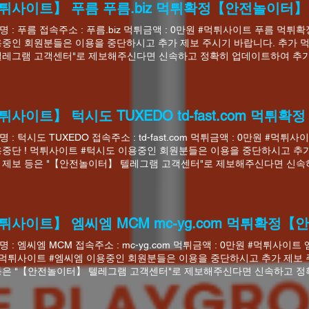
튀사이트】 푸름 푸름.biz 먹튀확정【안전놀이터】
 : 푸름 접속주소 : 푸름.biz 먹튀금액 : 0만원 #먹튀사이트 푸름 먹튀
용중인 회원분들은 이용을 중단하시고 추가 제보 주시기 바랍니다. 추가 
텔레그램 고객센터"로 제보해주신다면 신속하고 정확히 업데이트하여 추가
---------------------------------------------------------------------
튀사이트】 턱시도 TUXEDO td-fast.com 먹
 : 턱시도 TUXEDO 접속주소 : td-fast.com 먹튀금액 : 0만원 #먹튀
용중단 ! 먹튀사이트 #턱시도 이용중인 회원분들은 이용을 중단하시고 추가
 제보 등은 "【안전놀이터】 텔레그램 고객센터"로 제보해주신다면 신속
지 않게 최선을 다하겠습니다. ---------------------------------------------------
튀사이트】 엠씨엠 MCM mc-yg.com 먹튀확정
 : 엠씨엠 MCM 접속주소 : mc-yg.com 먹튀금액 : 0만원 #먹튀사이
! 먹튀사이트 #엠씨엠 이용중인 회원분들은 이용을 중단하시고 추가 제보 
등은 "【안전놀이터】 텔레그램 고객센터"로 제보해주신다면 신속하고 정
 최선을 다하겠습니다. ----------------------------------------------------------