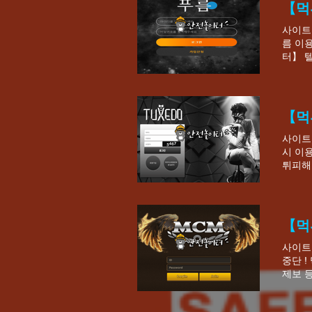
【먹
사이트명
름 이
터】 
하겠습니다. 
【먹
사이트명
시 이
튀피해
해가 발생하
【먹
사이트명
중단 
제보 
생하지 않게