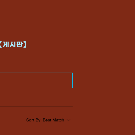
【게시판】
Sort By:
Best Match