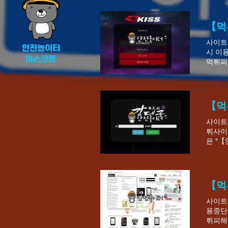
--------
【먹
사이트명
안전놀이터
시 이
​마스코트
먹튀피
피해가 발생
【먹
사이트명
튀사이
은 "
않게 최선을 
【먹
사이트명
용중단
튀피해