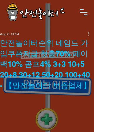
Aug 6, 2024
안전놀이터순위 네임드 가
입쿠폰지급 첫충70% 페이
백10% 콤프4% 3+3 10+5
20+8 30+12 50+20 100+40
- 【안전놀이터 보증업체】