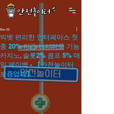
Mar 26
빅벳 편리한 인터페이스 첫
충 20% 지급 캐시아웃 기능
카지노, 슬롯2% 콤프 5% 매
일 페이백 - 【안전놀이터
보증업체】