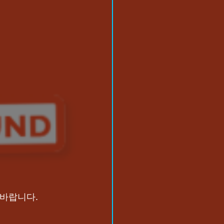
 바랍니다.