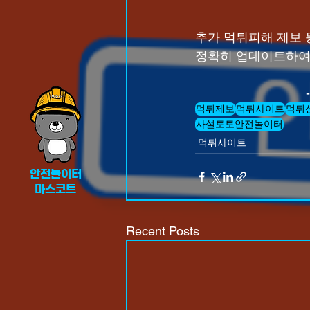
추가 먹튀피해 제보 
정확히 업데이트하여
                             
먹튀제보
먹튀사이트
먹튀
사설토토안전놀이터
먹튀사이트
안전놀이터
​마스코트
Recent Posts