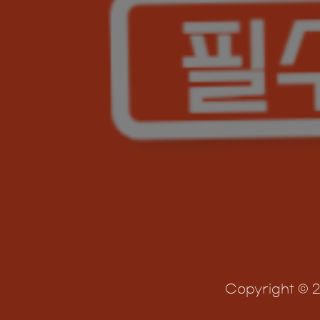
Copyright © 