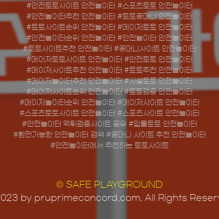
#안전토토사이트 안전놀이터 #스포츠토토 안전놀이터
#안전놀이터추천 안전놀이터 #토토꽁머니 안전놀이터
#토토사이트순위 안전놀이터 #메이저토토 안전놀이터
#안전놀이터순위 안전놀이터 #안전놀이터 안전놀이터
#토토사이트추천 안전놀이터 #꽁머니사이트 안전놀이터
#메이저토토사이트 안전놀이터 #안전토토 안전놀이터
#메이저사이트추천 안전놀이터 #토토추천 안전놀이터
#메이저놀이터추천 안전놀이터 #사설토토 안전놀이터
#메이저사이트순위 안전놀이터 #토토검증 안전놀이터
#메이저놀이터순위 안전놀이터 #메이저사이트 안전놀이터
#스포츠토토사이트 안전놀이터 #스포츠사이트 안전놀이터
#안전놀이터 먹튀검증사이트 공유 #입플토토 안전놀이터
#환전가능한 안전놀이터 검색 #꽁머니 사이트 추천 안전놀이터
#안전놀이터에서 추천하는 토토사이트
© SAFE PLAYGROUND
2023 by pruprimeconcord.com. All Rights Res