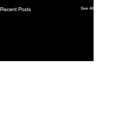
See All
Recent Posts
안전놀이터 배너 광고문의
#먹튀 #토토 먹튀검증 #안전놀이터