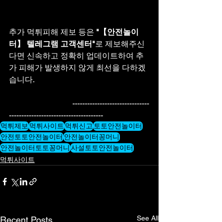
추가 먹튀피해 제보 등은 
"【안전놀이
터】 텔레그램 고객센터"
로 제보해주신
다면 신속하고 정확히 업데이트하여 추
가 피해가 발생하지 않게 최선을 다하겠
습니다.
                                -------------------------------
--------------------------------------
먹튀제보
먹튀사이트
먹튀신고
토토안전놀이터
안전토토안전놀이터
안전놀이터꽁머니
안전놀이터토토꽁머니
사설토토안전놀이터
먹튀사이트
See All
Recent Posts