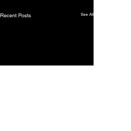
See All
Recent Posts
안전놀이터 배너 광고문의