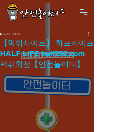
Nov 30, 2023
【먹튀사이트】 하프라이프
HALF LIFE half292.com
먹튀확정【안전놀이터】