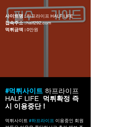
사이트명 :
 하프라이프 HALF LIFE
접속주소 : 
half292.com
먹튀금액 :
 0만원
#먹튀사이트
하프라이프 
HALF LIFE  
먹튀확정 즉
시 이용중단 !
먹튀사이트 
#하프라이프
 이용중인 회원