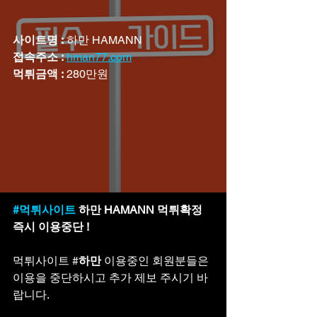
사이트명 :
 하만 HAMANN
접속주소 :
hman77.com
먹튀금액 :
 280만원
#먹튀사이트
 하만 HAMANN 먹튀확정 
즉시 이용중단 !
먹튀사이트 #
하만 
이용중인 회원분들은 
이용을 중단하시고 추가 제보 주시기 바
랍니다.