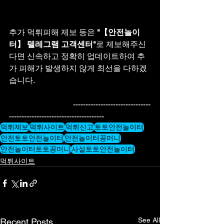
추가 먹튀피해 제보 등은 
"【안전놀이
터】 텔레그램 고객센터"
로 제보해주신
다면 신속하고 정확히 업데이트하여 추
가 피해가 발생하지 않게 최선을 다하겠
습니다.
                                -------------------------------
--------------------------------------	
먹튀제보
먹튀사이트
먹튀신고
토토안전놀이터
안전토토안전놀이터
안전놀이터꽁머니
안전놀이터토토꽁머니
사설토토안전놀이터
먹튀사이트
See All
Recent Posts