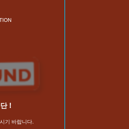
ION 
단 !
주시기 바랍니다.