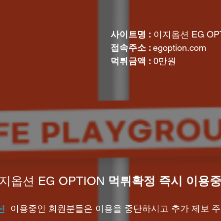
사이트명 :
 이지옵션 EG OPT
접속주소 : 
egoption.com
먹튀금액 :
 0만원
지옵션 EG OPTION 
먹튀확정 즉시 이용중
션
  이용중인 회원분들은 이용을 중단하시고 추가 제보 