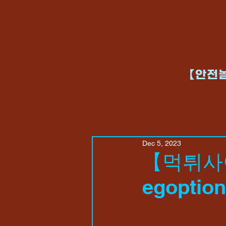
【안전
Dec 5, 2023
【먹튀사이
egopt