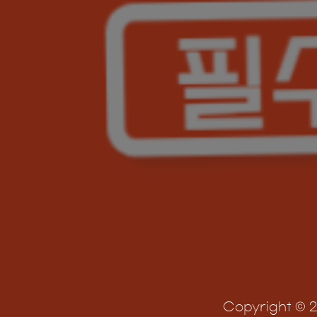
Copyright © 