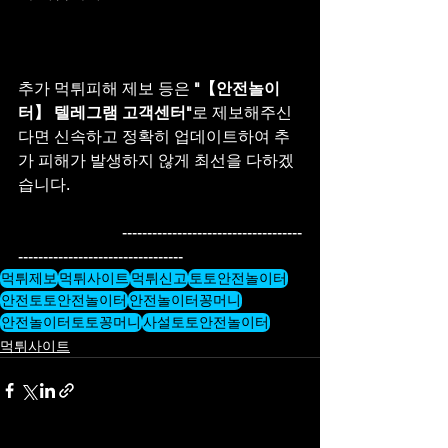
추가 먹튀피해 제보 등은 
"【안전놀이
터】 텔레그램 고객센터"
로 제보해주신
다면 신속하고 정확히 업데이트하여 추
가 피해가 발생하지 않게 최선을 다하겠
습니다.
                          ------------------------------------
---------------------------------
먹튀제보
먹튀사이트
먹튀신고
토토안전놀이터
안전토토안전놀이터
안전놀이터꽁머니
안전놀이터토토꽁머니
사설토토안전놀이터
먹튀사이트