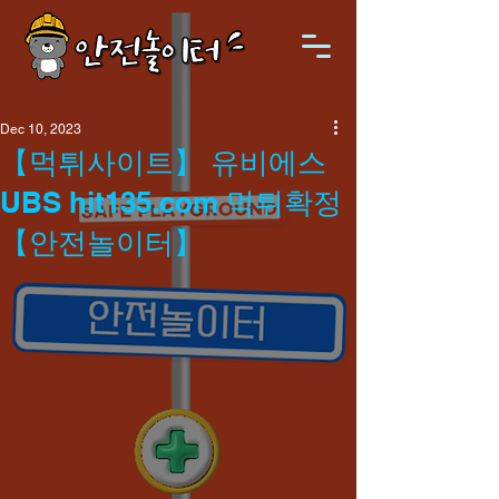
Dec 10, 2023
【먹튀사이트】 유비에스
UBS hit135.com 먹튀확정
【안전놀이터】