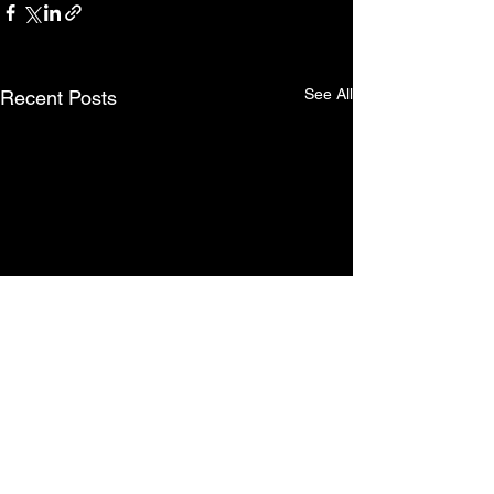
See All
Recent Posts