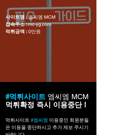
사이트명 :
 엠씨엠 MCM
접속주소 : 
mc-yg.com
먹튀금액 :
 0만원
#먹튀사이트
엠씨엠 MCM 
먹튀확정 즉시 이용중단 !
먹튀사이트 
#엠씨엠
 이용중인 회원분들
은 이용을 중단하시고 추가 제보 주시기 
바랍니다.