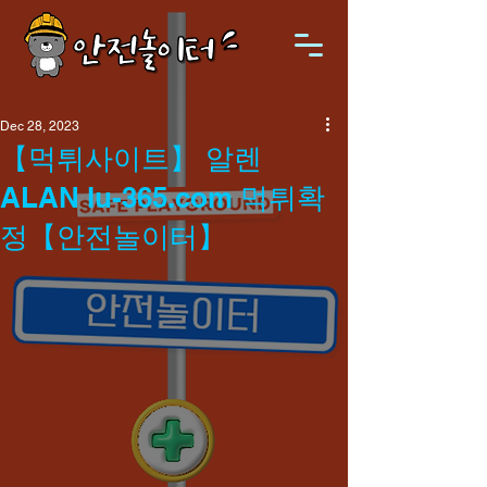
Dec 28, 2023
【먹튀사이트】 알렌
ALAN lu-365.com 먹튀확
정【안전놀이터】