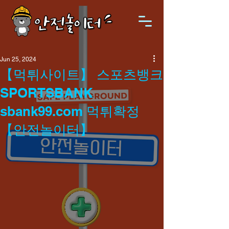
Jun 25, 2024
【먹튀사이트】 스포츠뱅크
SPORTSBANK
sbank99.com 먹튀확정
【안전놀이터】