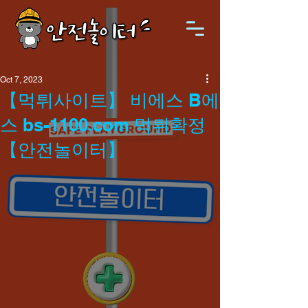
Oct 7, 2023
【먹튀사이트】 비에스 B에
스 bs-1100.com 먹튀확정
【안전놀이터】