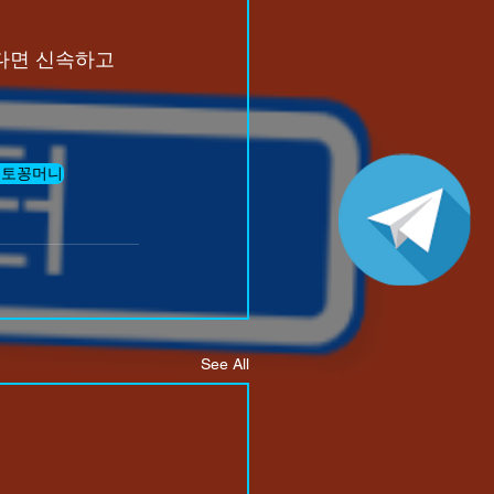
다면 신속하고 
토토꽁머니
See All