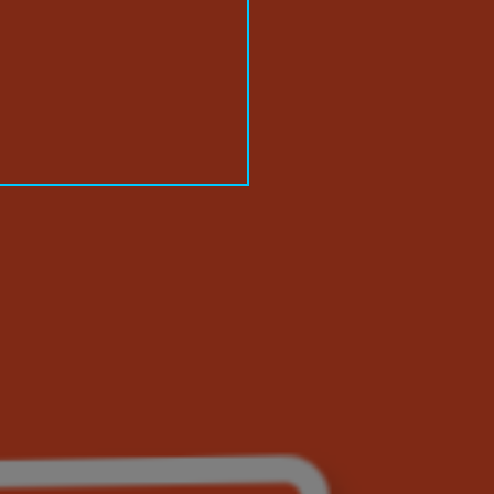
튀사이트】 페이스 FACE
e-vip.com 먹튀확정【안
이터】