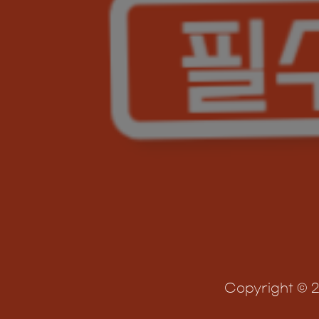
Copyright © 