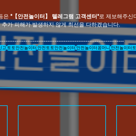
등은 
"【안전놀이터】 텔레그램 고객센터"
로 제보해주신
 추가 피해가 발생하지 않게 최선을 다하겠습니다.
   ---------------------------------------------------------------------
신고
토토안전놀이터
안전토토안전놀이터
안전놀이터꽁머니
안전놀이터