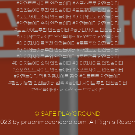
#안전토토사이트 안전놀이터 #스포츠토토 안전놀이터
#안전놀이터추천 안전놀이터 #토토꽁머니 안전놀이터
#토토사이트순위 안전놀이터 #메이저토토 안전놀이터
#안전놀이터순위 안전놀이터 #안전놀이터 안전놀이터
#토토사이트추천 안전놀이터 #꽁머니사이트 안전놀이터
#메이저토토사이트 안전놀이터 #안전토토 안전놀이터
#메이저사이트추천 안전놀이터 #토토추천 안전놀이터
#메이저놀이터추천 안전놀이터 #사설토토 안전놀이터
#메이저사이트순위 안전놀이터 #토토검증 안전놀이터
#메이저놀이터순위 안전놀이터 #메이저사이트 안전놀이터
#스포츠토토사이트 안전놀이터 #스포츠사이트 안전놀이터
#안전놀이터 먹튀검증사이트 공유 #입플토토 안전놀이터
#환전가능한 안전놀이터 검색 #꽁머니 사이트 추천 안전놀이터
#안전놀이터에서 추천하는 토토사이트
© SAFE PLAYGROUND
2023 by pruprimeconcord.com. All Rights Res