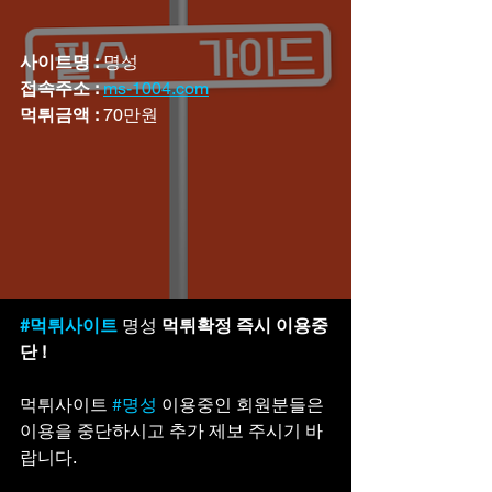
사이트명 :
 명성
접속주소 :
ms-1004.com
먹튀금액 :
 70만원
#먹튀사이트
명성 
먹튀확정 즉시 이용중
단 !
먹튀사이트 
#명성
 이용중인 회원분들은 
이용을 중단하시고 추가 제보 주시기 바
랍니다.