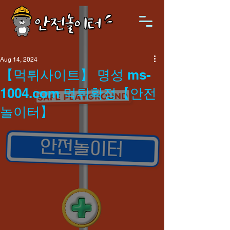
Aug 14, 2024
【먹튀사이트】 명성 ms-
1004.com 먹튀확정【안전
놀이터】